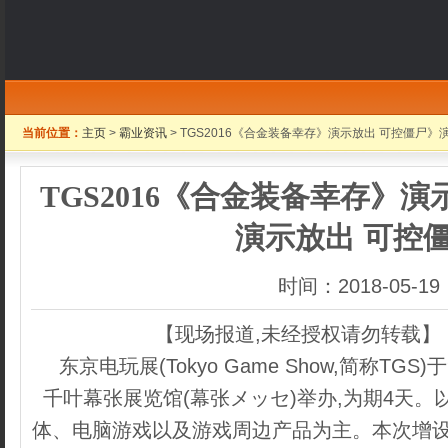
当前位置：
主页
>
霸业资讯
> TGS2016《合金装备幸存》演示放出 可控僵尸》
TGS2016《合金装备幸存》演
演示放出 可控
时间：2018-05-19
【现场报道,未经授权请勿转载】
东京电玩展(Tokyo Game Show,简称TG
千叶幕张展览馆(幕张メッセ)举办,为期4天
体、电脑游戏以及游戏周边产品为主。本次增设