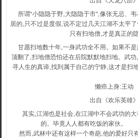
出自《天龙八部
所谓“小隐隐于野,大隐隐于市”,像张无忌、
居的,只不过是度假,说不定过几天江湖不太平
只有扫地僧,才是真正的
甘愿扫地数十年,一身武功全不用。如果不
顶翻了,扫地僧恐怕还在后院默默地扫地。武功,
寻人生的真谛,找到属于自己的宁静,这才是扫
管理系统
懒癌上身:王动
出自《欢乐英雄
其实,江湖也是社会,在江湖中不会武功的大
的。毕竟人人都有吃饭的家伙。
cop
然而,武林中还有这样一个奇葩,他的爱好只