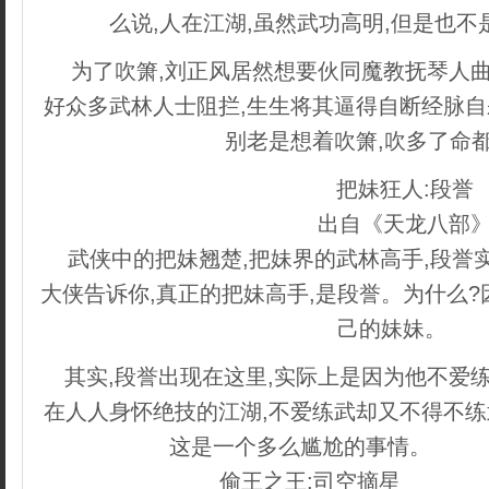
么说,人在江湖,虽然武功高明,但是也
为了吹箫,刘正风居然想要伙同魔教抚琴人曲
好众多武林人士阻拦,生生将其逼得自断经脉自
别老是想着吹箫,吹多了命
把妹狂人:段誉
出自《天龙八部
武侠中的把妹翘楚,把妹界的武林高手,段誉
大侠告诉你,真正的把妹高手,是段誉。为什么
己的妹妹。
其实,段誉出现在这里,实际上是因为他不爱练
在人人身怀绝技的江湖,不爱练武却又不得不练
这是一个多么尴尬的事情。
内容来
偷王之王:司空摘星
copyrig