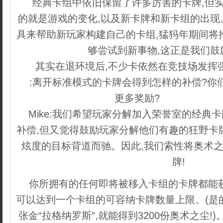
经典卡组中依旧保留了许多厉害的卡牌,但实
的就是游戏的变化,以及新卡牌和新卡组的出现
具来帮助新玩家构建自己的卡组,猛犸年期间将
够尝试到新事物,这正是我们鼓
其实在退环境后,不少卡依然在竞技场发挥强
:离开标准模式的卡牌会得到怎样的补偿?你
更多奖励?
内容来自dede
Mike:我们希望玩家分解加入荣誉室的经典
补偿,但又觉得鼓励玩家分解他们有趣的狂野卡
炫度的目标背道而驰。因此,我们索性将奥术之
牌!
你所拥有的任何即将被移入卡组的卡牌都能
可以达到一个卡组的可容纳卡牌数量上限。(是
张金“拉格纳罗斯”,就能得到3200份奥术之尘!